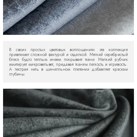
В своих простых цветовых воплощениях эта коллекция
привлекает сложной фактурой и отделкой. Мягкий серебристый
блеск будто теплым инеем покрывает ткани. Мелкий рубчик
имитирует микровельвет, придавая тканям легкость и игривость.
А пестрая нить в шинилльном плетении добавляет краскам
глубины.