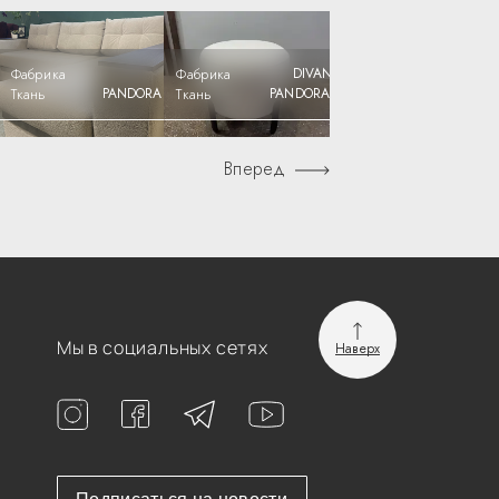
ЕЛЬ
Фабрика
ZMF
Фабрика
DIVANTYT
 305
Ткань
PANDORA 306
Ткань
PANDORA 305
Вперед
Мы в социальных сетях
Наверх