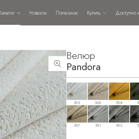
Каталог
Новости
Полезное
Купить
Доступно к
Велюр
Pandora
305
306
308
307
301
302