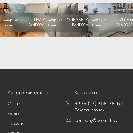
РЕСС
Фабрика
ПРОГРЕСС
Фабрика
КУЛИМАНТРЕЙД
Фабрика
DM МЕБ
 308
Ткань
PANDORA 310
Ткань
PANDORA 302
Ткань
PANDORA
Категории сайта
Контакты
+375 (17) 308-78-60
О нас
Заказать звонок
Каталог
company@belkraft.by
Новости
Купить