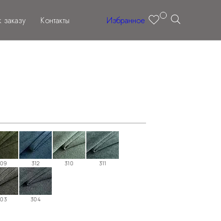
 заказу
Контакты
Избранное
309
312
310
311
303
304