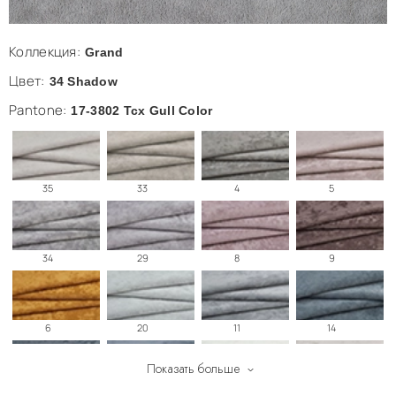
Коллекция:
Grand
Цвет:
34 Shadow
Pantone:
17-3802 Tcx Gull Color
35
33
4
5
34
29
8
9
6
20
11
14
Показать больше